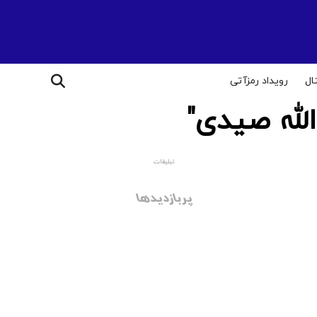
ال
رویداد رمزآتی
له صیدی"
تبلیغات
پربازدیدها