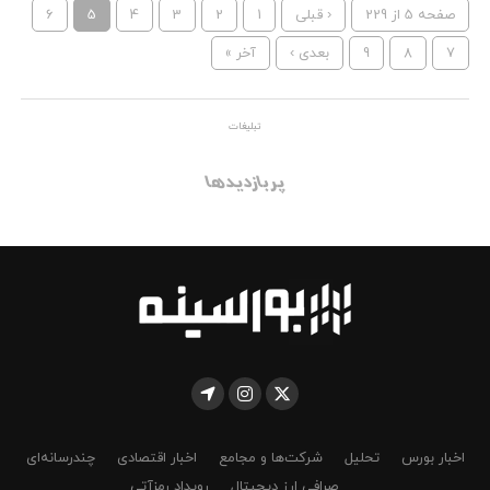
صفحه 5 از 229
‹ قبلی
1
2
3
4
5
6
7
8
9
بعدی ›
آخر »
تبلیغات
پربازدیدها
اخبار بورس
تحلیل
شرکت‌ها و مجامع
اخبار اقتصادی
چندرسانه‌ای
صرافی ارز دیجیتال
رویداد رمزآتی