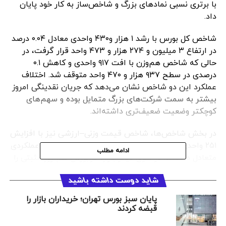
با برتری نسبی نمادهای بزرگ و شاخص‌ساز به کار خود پایان
داد.
شاخص کل بورس با رشد ۱ هزار و۴۳۰ واحدی معادل ۰.۰۴ درصد
در ارتفاع ۳ میلیون و ۲۷۴ هزار و ۴۷۳ واحد قرار گرفت، در
حالی که شاخص هم‌وزن با افت ۹۱۷ واحدی و کاهش ۰.۱
درصدی در سطح ۹۳۷ هزار و ۴۷۰ واحد متوقف شد. اختلاف
عملکرد این دو شاخص نشان می‌دهد که جریان نقدینگی امروز
بیشتر به سمت شرکت‌های بزرگ متمایل بوده و سهم‌های
کوچکتر وضعیت ضعیف‌تری داشته‌اند.
در بخش شاخص‌ها، شاخص قیمت وزنی–ارزشی نیز با افزایش
۲۵۱ واحدی همراه شد و شاخص بازار اول و دوم بورس عملکردی
ادامه مطلب
متعادل داشتند. در سوی دیگر بازار، فرابورس هم روز مثبتی را
پشت سر گذاشت و شاخص کل آن با رشد ۹۳.۶۳ واحدی به
شاید دوست داشته باشید
محدوده ۲۸ هزار و ۷۶۸ واحد رسید. ارزش معاملات فرابورس
بیش از ۱۲ هزار میلیارد تومان اعلام شد و حجم معاملات به
پایان سبز بورس تهران؛ خریداران بازار را
۲۵۸ میلیون واحد رسید که نشان‌دهنده حضور نسبی نقدینگی
قبضه کردند
در این بازار است.