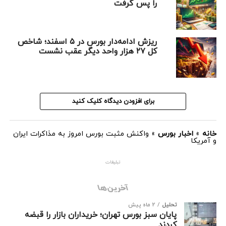
را پس گرفت
ریزش ادامه‌دار بورس در ۵ اسفند؛ شاخص
کل ۲۷ هزار واحد دیگر عقب نشست
برای افزودن دیدگاه کلیک کنید
خانه
»
اخبار بورس
»
واکنش مثبت بورس امروز به مذاکرات ایران
و آمریکا
نقشه بورس امروز شنبه ۱۸ بهمن ۱۴۰۴
فرابورس هم صعود کرد
تبلیغات
آخرین‌ها
در فرابورس ایران نیز فضای معاملات کاملا مثبت دنبال شد.
شاخص کل فرابورس با افزایش ۷۳۸ واحدی و رشد ۲٫۴۶
تحلیل
2 ماه پیش
درصدی به عدد ۳۰ هزار و ۷۴۳ واحد رسید. شاخص قیمت
پایان سبز بورس تهران؛ خریداران بازار را قبضه
کردند