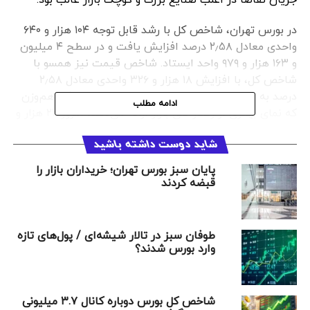
در بورس تهران، شاخص کل با رشد قابل توجه ۱۰۴ هزار و ۶۴۰
واحدی معادل ۲٫۵۸ درصد افزایش یافت و در سطح ۴ میلیون
و ۱۶۳ هزار و ۹۷۹ واحد ایستاد. شاخص قیمت نیز همسو با
شاخص کل، با افزایش ۱۸ هزار و ۳۲۶ واحدی معادل ۲٫۵۸
درصد به عدد ۷۲۹ هزار و ۲۷۶ واحد رسید. شاخص کل هم‌وزن
ادامه مطلب
که نمای بهتری از رفتار کلی بازار ارائه می‌دهد، امروز ۲۲ هزار و
۸۳۴ واحد معادل ۲٫۲۶ درصد رشد کرد و به سطح یک میلیون و
شاید دوست داشته باشید
۳۵ هزار و ۶۶ واحد دست یافت. شاخص قیمت هم‌وزن نیز با
افزایش ۱۱ هزار و ۳۳۵ واحدی و رشد ۲٫۲۶ درصدی در عدد ۵۱۳
پایان سبز بورس تهران؛ خریداران بازار را
هزار و ۸۲۴ واحد آرام گرفت. از سوی دیگر، شاخص آزاد شناور
قبضه کردند
با صعود ۱۲۱ هزار و ۸۲۲ واحدی معادل ۲٫۳۸ درصد به ارتفاع ۵
میلیون و ۲۳۲ هزار و ۱۵۲ واحد رسید. شاخص بازار اول رشد
پررنگ‌تری را تجربه کرد و با افزایش ۸۹ هزار و ۳۷۲ واحدی
طوفان سبز در تالار شیشه‌ای / پول‌های تازه
معادل ۲٫۶۹ درصد در سطح ۳ میلیون و ۴۱۲ هزار و ۲۳۷ واحد
وارد بورس شدند؟
قرار گرفت. شاخص بازار دوم نیز با رشد ۱۶۱ هزار و ۵۸۲ واحدی
معادل ۲٫۲۸ درصد تا عدد ۷ میلیون و ۲۴۵ هزار و ۶۵ واحد
افزایش یافت.
شاخص کل بورس دوباره کانال ۳.۷ میلیونی